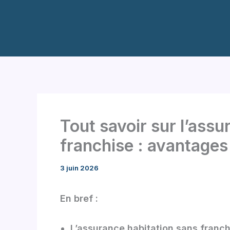
Aller
au
contenu
Tout savoir sur l’assu
franchise : avantages
3 juin 2026
En bref :
L’assurance habitation sans franch